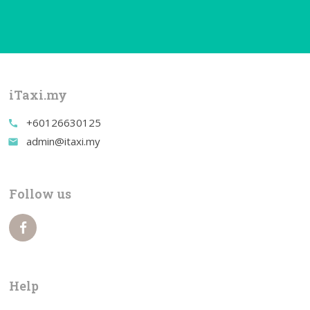
iTaxi.my
+60126630125
call
admin@itaxi.my
email
Follow us
Help