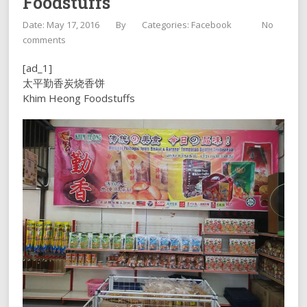
Foodstuffs
Date: May 17, 2016
By
Categories:
Facebook
No
comments
[ad_1]
太平勤香炭烧香饼
Khim Heong Foodstuffs