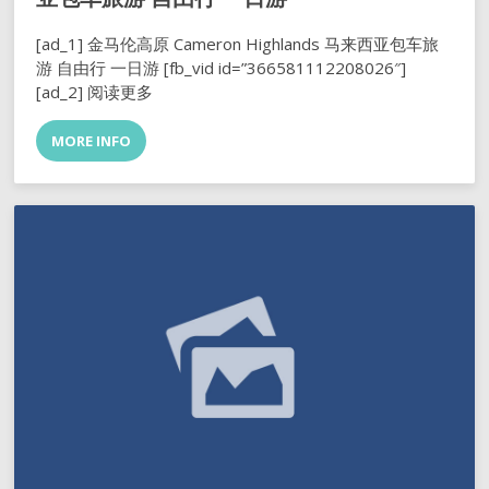
[ad_1] 金马伦高原 Cameron Highlands 马来西亚包车旅
游 自由行 一日游 [fb_vid id=”366581112208026″]
[ad_2] 阅读更多
MORE INFO