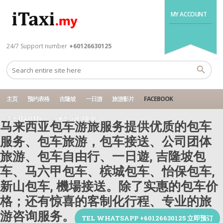
MY ACCOUNT
24/7 Support number
+60126630125
主页
预约表格
吉隆坡
一日游
旅游影片
FACEBOOK
关于 ITAXI.MY
马来西亚旅游新闻
马来西亚包车游旅服务提供优质的包车
服务、包车旅游，包车接送、公司团体
旅游、包车自由行、一日遊, 吉隆坡包
车、马六甲包车、槟城包车、怡保包车,
新山包车, 機場接送。除了实惠的包车价
格；还有惊喜的客制化行程、专业的旅
游咨询服务。
TEL WHATSAPP +60126630125 立即预订