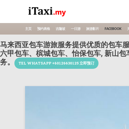
主页
预约表格
吉隆坡
一日游
旅游影片
FACEBOOK
关
马来西亚包车游旅服务提供优质的包车服
六甲包车、槟城包车、怡保包车, 新山
务。
TEL WHATSAPP +60126630125 立即预订