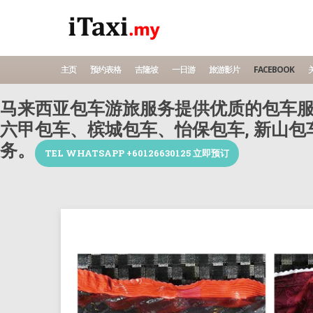
主页
预约表格
吉隆坡
一日游
旅游影片
FACEBOOK
关
马来西亚包车游旅服务提供优质的包车服
六甲包车、槟城包车、怡保包车, 新山
务。
TEL WHATSAPP +60126630125 立即预订