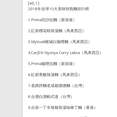
[ad_1]
2018年全球10大美味快熟麵排行榜
1.Prima叻沙拉麵（新加坡）
2.紅廚櫻花蝦辣湯麵（馬來西亞）
3.MyKuali檳城白咖哩麵（馬來西亞）
4.CarJEN Nyonya Curry Laksa（馬來西亞）
5.Prima咖哩拉麵（新加坡）
6.紅廚青酸辣湯麵（馬來西亞）
7.老媽拌麵老成都擔擔麵（台灣）
8.台酒白酒帕式達（台灣）
9.出前一丁辛辣豬骨湯味棒丁麵（香港）