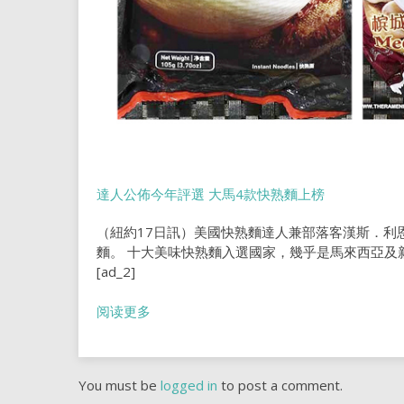
達人公佈今年評選 大馬4款快熟麵上榜
（紐約17日訊）美國快熟麵達人兼部落客漢斯．利恩
麵。 十大美味快熟麵入選國家，幾乎是馬來西亞及新
[ad_2]
阅读更多
You must be
logged in
to post a comment.