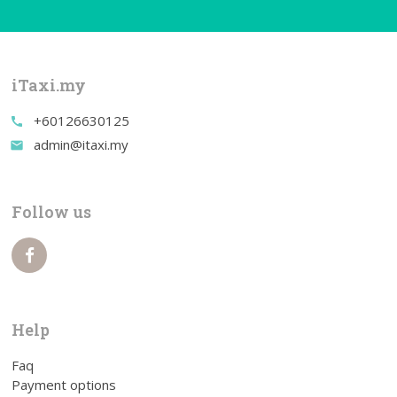
iTaxi.my
+60126630125
call
admin@itaxi.my
email
Follow us
Help
Faq
Payment options