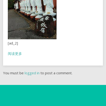
[ad_2]
阅读更多
You must be
logged in
to post a comment.