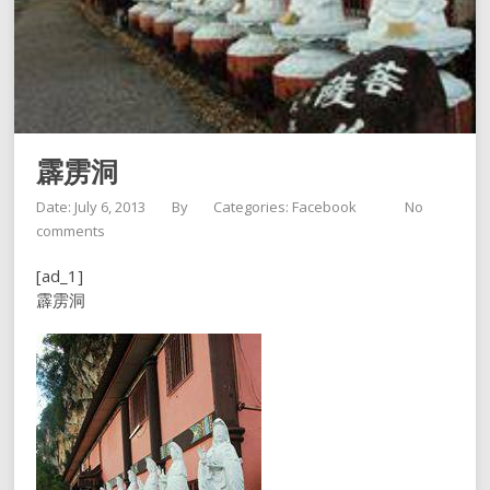
霹雳洞
Date: July 6, 2013
By
Categories:
Facebook
No
comments
[ad_1]
霹雳洞