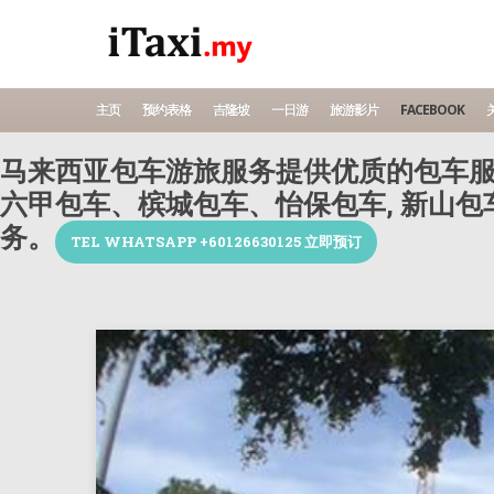
主页
预约表格
吉隆坡
一日游
旅游影片
FACEBOOK
关
马来西亚包车游旅服务提供优质的包车服
六甲包车、槟城包车、怡保包车, 新山
务。
TEL WHATSAPP +60126630125 立即预订