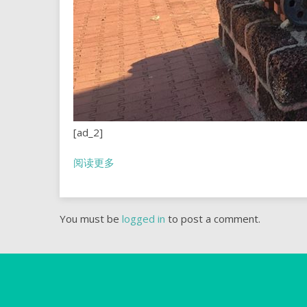
[ad_2]
阅读更多
You must be
logged in
to post a comment.