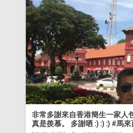
非常多謝來自香港簡生一家人包
真是羨慕。 多謝哂 :) :) :) 