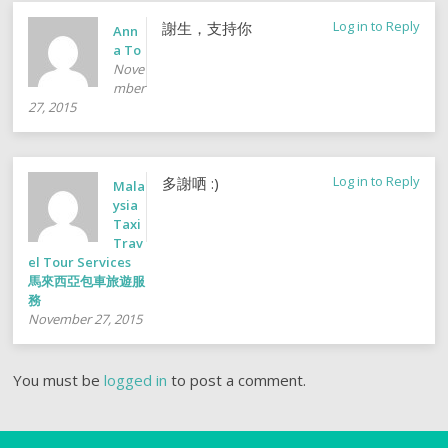
Log in to Reply
謝生，支持你
Ann
a To
Nove
mber
27, 2015
Log in to Reply
多謝哂 :)
Mala
ysia
Taxi
Trav
el Tour Services
馬來西亞包車旅遊服
務
November 27, 2015
You must be
logged in
to post a comment.