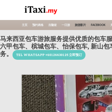
主页
预约表格
吉隆坡
一日游
旅游影片
FACEBOOK
关
马来西亚包车游旅服务提供优质的包车服
六甲包车、槟城包车、怡保包车, 新山
务。
TEL WHATSAPP +60126630125 立即预订