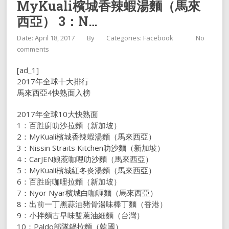
MyKuali檳城香辣蝦湯麵（馬來
西亞） 3：N…
Date: April 18, 2017
By
Categories:
Facebook
No
comments
[ad_1]
2017年全球十大排行
馬來西亞4快熟面入榜
2017年全球10大快熟面
1：百胜廚叻沙拉麵（新加坡）
2：MyKuali檳城香辣蝦湯麵（馬來西亞）
3：Nissin Straits Kitchen叻沙麵（新加坡）
4：CarJEN娘惹咖哩叻沙麵（馬來西亞）
5：MyKuali檳城紅冬炎湯麵（馬來西亞）
6：百胜廚咖哩拉麵（新加坡）
7：Nyor Nyar檳城白咖喱麵（馬來西亞）
8：出前一丁黑蒜油豬骨湯味棒丁麵（香港）
9：小拌麵古早味雙蔥油細麵（台灣）
10：Paldo部隊鍋拉麵（韓國）