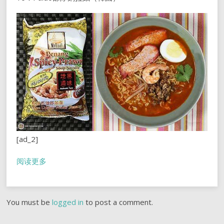
[ad_2]
阅读更多
You must be
logged in
to post a comment.