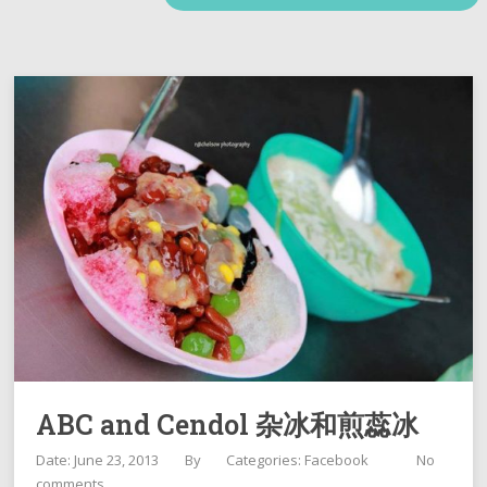
ABC and Cendol 杂冰和煎蕊冰
Date: June 23, 2013
By
Categories:
Facebook
No
comments