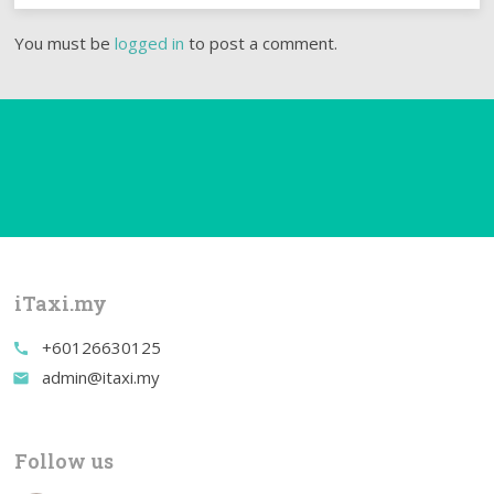
You must be
logged in
to post a comment.
iTaxi.my
+60126630125
call
admin@itaxi.my
email
Follow us