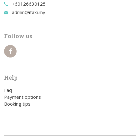
+60126630125
call
admin@itaxi.my
email
Follow us
Help
Faq
Payment options
Booking tips