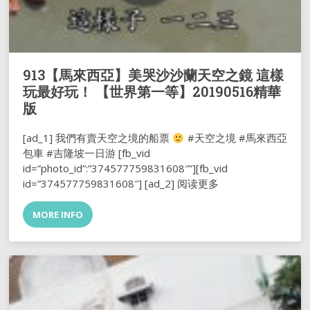
913【馬來西亞】美哭沙沙蘭天空之鏡 這樣
玩最好玩！ 【世界第一等】20190516精華
版
[ad_1] 我們有賣天空之境的船票
#天空之境 #馬來西亞
包車 #吉隆坡一日游 [fb_vid
id=”photo_id”:”374577759831608″”][fb_vid
id=”374577759831608″] [ad_2] 阅读更多
MORE INFO