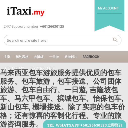
MY ACCOUNT
24/7 Support number
+60126630125
主页
预约表格
吉隆坡
一日游
旅游影片
FACEBOOK
关于 ITAXI.MY
马来西亚旅游新闻
马来西亚包车游旅服务提供优质的包车
服务、包车旅游，包车接送、公司团体
旅游、包车自由行、一日遊, 吉隆坡包
车、马六甲包车、槟城包车、怡保包车,
新山包车, 機場接送。除了实惠的包车价
格；还有惊喜的客制化行程、专业的旅
游咨询服务。
TEL WHATSAPP +60126630125 立即预订