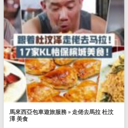
馬來西亞包車遊旅服務 » 走佬去馬拉 杜汶
澤 美食