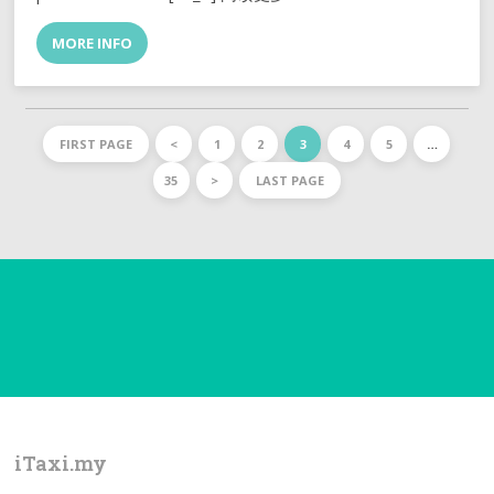
MORE INFO
FIRST PAGE
<
1
2
3
4
5
…
35
>
LAST PAGE
iTaxi.my