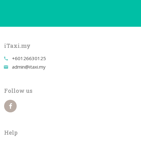
iTaxi.my
+60126630125
call
admin@itaxi.my
email
Follow us
Help