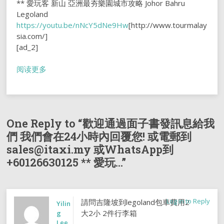
** 愛玩客 新山 亞洲最夯樂園城市攻略 Johor Bahru
Legoland
https://youtu.be/nNcY5dNe9Hw
[http://www.tourmalay
sia.com/]
[ad_2]
阅读更多
One Reply to “歡迎通過面子書發訊息給我
們 我們會在24小時內回覆您! 或電郵到
sales@itaxi.my 或WhatsApp到
+60126630125 ** 愛玩…”
Log in to Reply
請問吉隆坡到legoland包車費用2
Yilin
大2小 2件行李箱
g
Lee