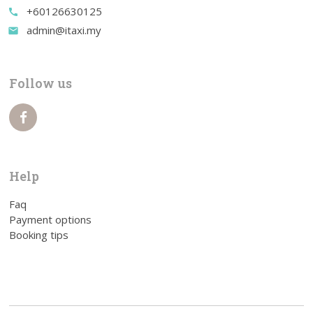
+60126630125
call
admin@itaxi.my
email
Follow us
Help
Faq
Payment options
Booking tips