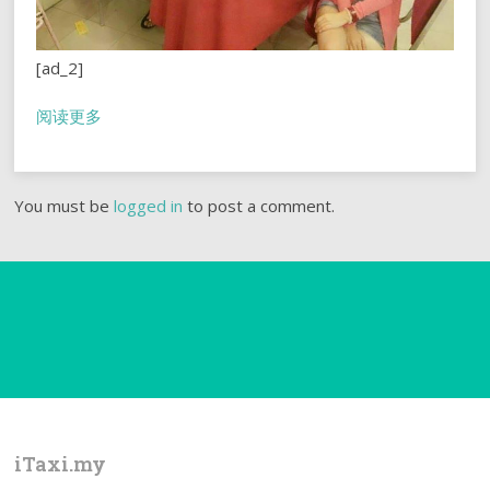
[ad_2]
阅读更多
You must be
logged in
to post a comment.
iTaxi.my