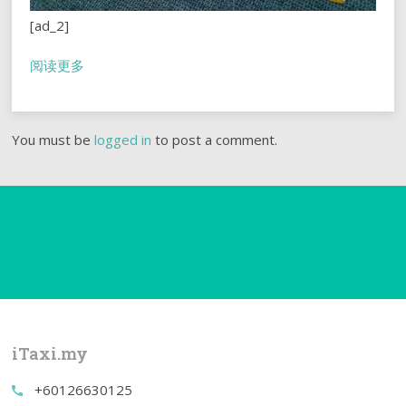
[ad_2]
阅读更多
You must be
logged in
to post a comment.
iTaxi.my
+60126630125
call