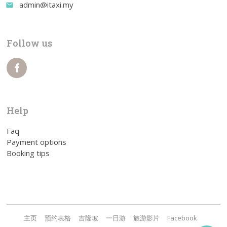
admin@itaxi.my
email
Follow us
Help
Faq
Payment options
Booking tips
主页
预约表格
吉隆坡
一日游
旅游影片
Facebook