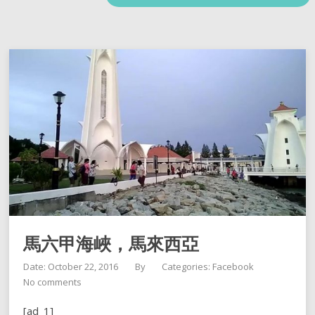
馬六甲海峽，馬來西亞
Date: October 22, 2016
By
Categories:
Facebook
No comments
[ad_1]