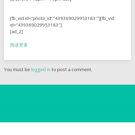
[fb_vid id=”photo_id”:”439369029953183″”][fb_vid
id=”439369029953183″]
[ad_2]
阅读更多
You must be
logged in
to post a comment.