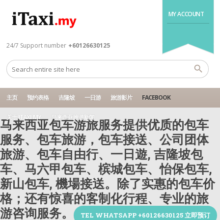
MY ACCOUNT
24/7 Support number
+60126630125
主页
预约表格
吉隆坡
一日游
旅游影片
FACEBOOK
关于 ITAXI.MY
马来西亚旅游新闻
马来西亚包车游旅服务提供优质的包车
服务、包车旅游，包车接送、公司团体
旅游、包车自由行、一日遊, 吉隆坡包
车、马六甲包车、槟城包车、怡保包车,
新山包车, 機場接送。除了实惠的包车价
格；还有惊喜的客制化行程、专业的旅
游咨询服务。
TEL WHATSAPP +60126630125 立即预订