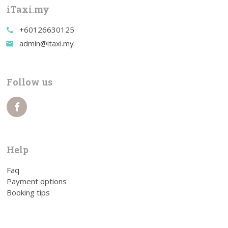
iTaxi.my
+60126630125
call
admin@itaxi.my
email
Follow us
Help
Faq
Payment options
Booking tips