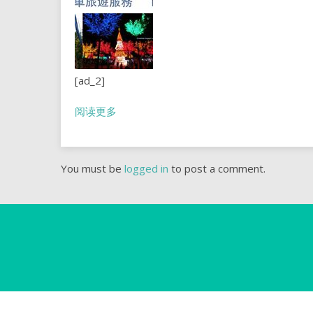
[ad_2]
阅读更多
You must be
logged in
to post a comment.