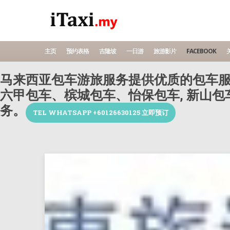
主页
预约表格
吉隆坡
一日游
旅游影片
FACEBOOK
关
马来西亚包车游旅服务提供优质的包车服
六甲包车、槟城包车、怡保包车, 新山
务。
TEL WHATSAPP +60126630125 立即预订