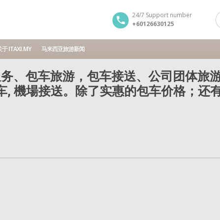
24/7 Support number
+60126630125
于 ITAXI.MY
马来西亚旅游新闻
务、包车旅游，包车接送、公司团体旅游
包车, 機場接送。除了实惠的包车价格；