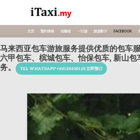
主页
预约表格
吉隆坡
一日游
旅游影片
FACEBOOK
关
马来西亚包车游旅服务提供优质的包车服
六甲包车、槟城包车、怡保包车, 新山
务。
TEL WHATSAPP +60126630125 立即预订