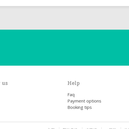
 us
Help
Faq
Payment options
Booking tips