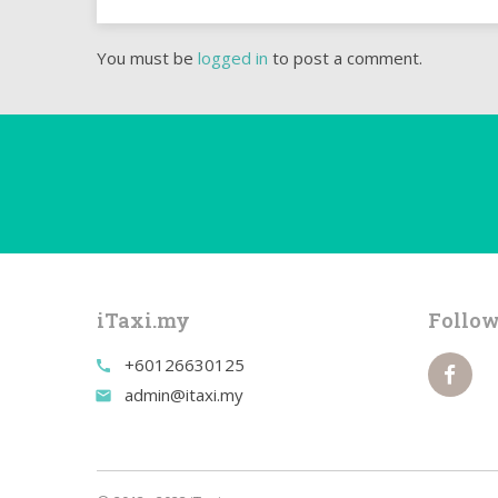
You must be
logged in
to post a comment.
iTaxi.my
Follow
+60126630125
call
admin@itaxi.my
email