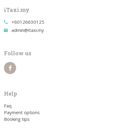
iTaxi.my
+60126630125
call
admin@itaxi.my
email
Follow us
Help
Faq
Payment options
Booking tips