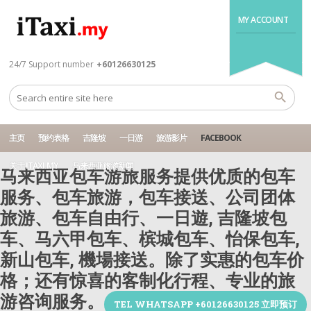
MY ACCOUNT
24/7 Support number
+60126630125
主页
预约表格
吉隆坡
一日游
旅游影片
FACEBOOK
关于 ITAXI.MY
马来西亚旅游新闻
马来西亚包车游旅服务提供优质的包车
服务、包车旅游，包车接送、公司团体
旅游、包车自由行、一日遊, 吉隆坡包
车、马六甲包车、槟城包车、怡保包车,
新山包车, 機場接送。除了实惠的包车价
格；还有惊喜的客制化行程、专业的旅
游咨询服务。
TEL WHATSAPP +60126630125 立即预订