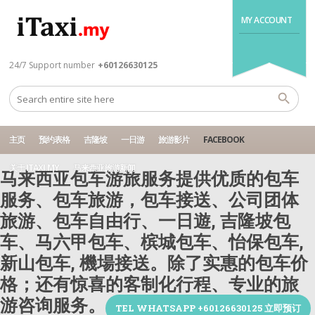
MY ACCOUNT
24/7 Support number
+60126630125
主页
预约表格
吉隆坡
一日游
旅游影片
FACEBOOK
关于 ITAXI.MY
马来西亚旅游新闻
马来西亚包车游旅服务提供优质的包车
服务、包车旅游，包车接送、公司团体
旅游、包车自由行、一日遊, 吉隆坡包
车、马六甲包车、槟城包车、怡保包车,
新山包车, 機場接送。除了实惠的包车价
格；还有惊喜的客制化行程、专业的旅
游咨询服务。
TEL WHATSAPP +60126630125 立即预订