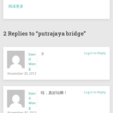
阅读更多
2 Replies to “putrajaya bridge”
Log in to Reply
:3
Davi
d
Won
g
November 30, 2013
Log in to Reply
哇，真好玩啊！
Davi
d
Won
g
November 30, 2013