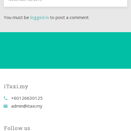
You must be
logged in
to post a comment.
iTaxi.my
+60126630125
call
admin@itaxi.my
email
Follow us