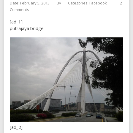
Date: February 5, 2013
By
Categories:
Facebook
2
Comments
[ad_1]
putrajaya bridge
[ad_2]